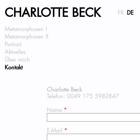
CHARLOTTE BECK
FR
DE
Metamorphosen I
Metamorphosen II
Portrait
Aktuelles
Über mich
Kontakt
Charlotte Beck
Telefon: 0049 175 5982847
Name
*
E-Mail
*