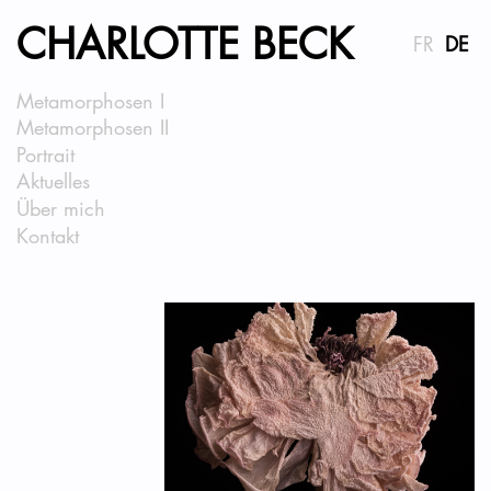
CHARLOTTE BECK
FR
DE
Metamorphosen I
Metamorphosen II
Portrait
Aktuelles
Über mich
Kontakt