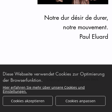
Notre dur désir de durer,
notre mouvement.
Paul Eluard
Datenschutz
Impressum
Diese Webseite verwendet Cookies zur Optimierung
Copyright © 2018 Charlotte Beck.
der Browserfunktion.
Hier erfahren Sie mehr über unsere Cookies und
Einstellungen.
Cookies akzeptieren
Cookies anpassen